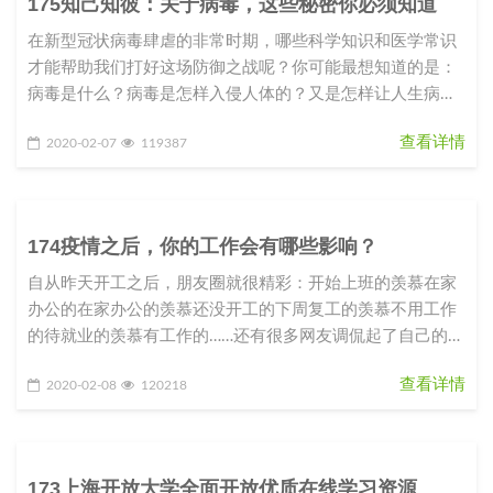
175知己知彼：关于病毒，这些秘密你必须知道
在新型冠状病毒肆虐的非常时期，哪些科学知识和医学常识
才能帮助我们打好这场防御之战呢？你可能最想知道的是：
病毒是什么？病毒是怎样入侵人体的？又是怎样让人生病
的？我们应该如何防御这种从
查看详情
2020-02-07
119387
174疫情之后，你的工作会有哪些影响？
自从昨天开工之后，朋友圈就很精彩：开始上班的羡慕在家
办公的在家办公的羡慕还没开工的下周复工的羡慕不用工作
的待就业的羡慕有工作的……还有很多网友调侃起了自己的职
业规划和目标：2020
查看详情
2020-02-08
120218
173上海开放大学全面开放优质在线学习资源