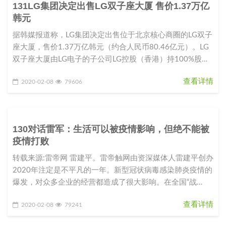
131LG集团决定出售LG双子座大厦 售价1.37万亿
韩元
据韩媒报道称，LG集团决定出售位于北京核心商圈的LG双子
座大厦，售价1.37万亿韩元（约合人民币80.46亿元）。LG
双子座大厦由LG电子的子公司LG控股（香港）持100%股
份。L
查看详情
2020-02-08
79606
130对话雷军：生活可以被疫情影响，但绝不能被
疫情打败
转载来源:雷帝网 雷建平。雷帝触网由资深媒体人雷建平创办
2020年注定是不平凡的一年。新型冠状病毒感染肺炎疫情的
爆发，对众多企业的经营都造成了很大影响。在全国“战
役”如火如荼之际，
查看详情
2020-02-08
79241