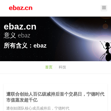
Toggl
Navig
ebaz.cn
意义
ebaz
所有含义：ebaz
首页
科技
遭联合创始人百亿级减持后首个交易日，宁德时代
市值蒸发超千亿
遭创始团队核心成员减持后，宁德时代