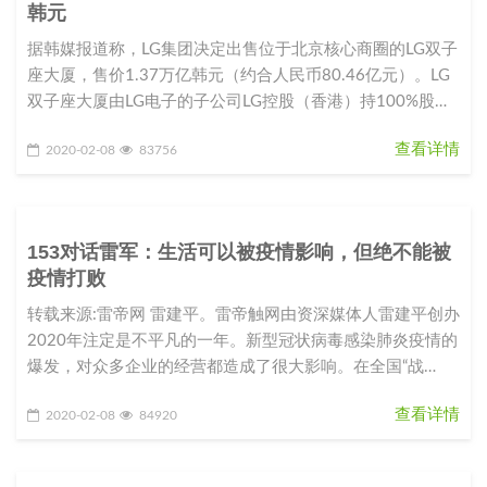
韩元
据韩媒报道称，LG集团决定出售位于北京核心商圈的LG双子
座大厦，售价1.37万亿韩元（约合人民币80.46亿元）。LG
双子座大厦由LG电子的子公司LG控股（香港）持100%股
份。L
查看详情
2020-02-08
83756
153对话雷军：生活可以被疫情影响，但绝不能被
疫情打败
转载来源:雷帝网 雷建平。雷帝触网由资深媒体人雷建平创办
2020年注定是不平凡的一年。新型冠状病毒感染肺炎疫情的
爆发，对众多企业的经营都造成了很大影响。在全国“战
役”如火如荼之际，
查看详情
2020-02-08
84920