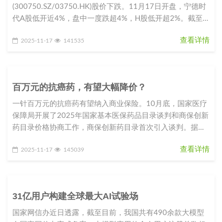
(300750.SZ/03750.HK)股价下跌。11月17日开盘，宁德时
代A股低开近4%，盘中一度跌超4%，H股低开超2%。截至
10点15分，A
查看详情
2025-11-17
141535
百万元的抗癌药，有望大幅降价？
一针百万元的抗癌药有望纳入商业保险。10月底，国家医疗
保障局开展了2025年国家基本医保药品目录谈判和商保创新
药目录价格协商工作，商保创新药目录首次引入谈判。据现
场报道，天津合源生
查看详情
2025-11-17
145039
31亿用户构建全球最大AI试验场
国家网信办近日透露，截至目前，我国共有490余款大模型