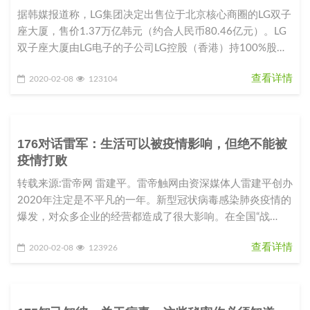
据韩媒报道称，LG集团决定出售位于北京核心商圈的LG双子
座大厦，售价1.37万亿韩元（约合人民币80.46亿元）。LG
双子座大厦由LG电子的子公司LG控股（香港）持100%股
份。L
查看详情
2020-02-08
123104
176对话雷军：生活可以被疫情影响，但绝不能被
疫情打败
转载来源:雷帝网 雷建平。雷帝触网由资深媒体人雷建平创办
2020年注定是不平凡的一年。新型冠状病毒感染肺炎疫情的
爆发，对众多企业的经营都造成了很大影响。在全国“战
役”如火如荼之际，
查看详情
2020-02-08
123926