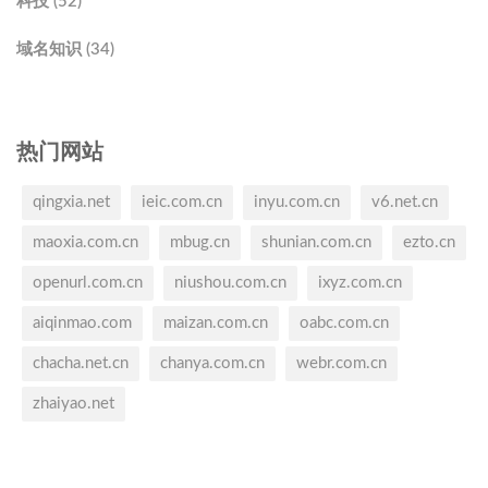
科技 (52)
域名知识 (34)
热门网站
qingxia.net
ieic.com.cn
inyu.com.cn
v6.net.cn
maoxia.com.cn
mbug.cn
shunian.com.cn
ezto.cn
openurl.com.cn
niushou.com.cn
ixyz.com.cn
aiqinmao.com
maizan.com.cn
oabc.com.cn
chacha.net.cn
chanya.com.cn
webr.com.cn
zhaiyao.net