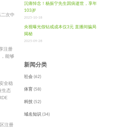
沉痛悼念！杨振宁先生因病逝世，享年
103岁
续第二次中
2025-10-18
央视曝光假钻戒成本仅3元 直播间骗局
揭秘
2025-09-28
、
共享注册
），能够
新闻分类
社会 (62)
的安全稳
体育 (58)
业生态
DE
科技 (52)
域名知识 (34)
地区注册