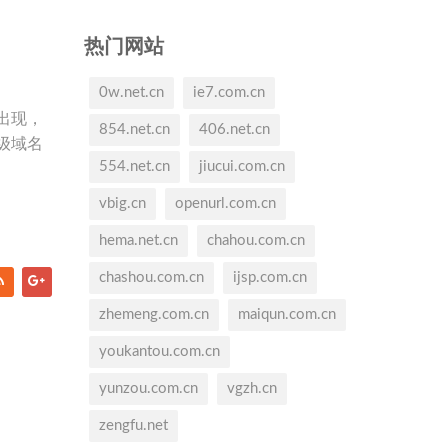
热门网站
0w.net.cn
ie7.com.cn
出现，
854.net.cn
406.net.cn
级域名
554.net.cn
jiucui.com.cn
vbig.cn
openurl.com.cn
hema.net.cn
chahou.com.cn
chashou.com.cn
ijsp.com.cn
zhemeng.com.cn
maiqun.com.cn
youkantou.com.cn
yunzou.com.cn
vgzh.cn
zengfu.net