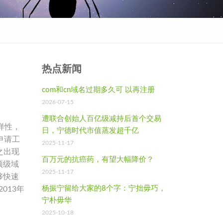
热点新闻
com和cn域名过期多久可 以再注册
2026-07-15
遭联合创始人百亿级减持后首个交易
多样性，
日，宁德时代市值蒸发超千亿
申请工
2025-11-17
随之出现
百万元的抗癌药，有望大幅降价？
顶级域
2025-11-17
够快速
杨振宁留给大家的8个字：宁拙毋巧，
013年
宁朴毋华
2025-10-18