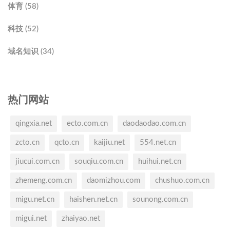
体育 (58)
科技 (52)
域名知识 (34)
热门网站
qingxia.net
ecto.com.cn
daodaodao.com.cn
zcto.cn
qcto.cn
kaijiu.net
554.net.cn
jiucui.com.cn
souqiu.com.cn
huihui.net.cn
zhemeng.com.cn
daomizhou.com
chushuo.com.cn
migu.net.cn
haishen.net.cn
sounong.com.cn
migui.net
zhaiyao.net