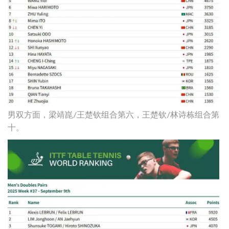
男双方面，梁靖崑/王楚钦组合第六，王楚钦/林诗栋组合第
十。