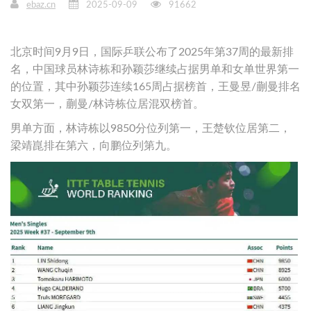
ebaz.cn
2025-09-09
91662
北京时间9月9日，国际乒联公布了2025年第37周的最新排
名，中国球员林诗栋和孙颖莎继续占据男单和女单世界第一
的位置，其中孙颖莎连续165周占据榜首，王曼昱/蒯曼排名
女双第一，蒯曼/林诗栋位居混双榜首。
男单方面，林诗栋以9850分位列第一，王楚钦位居第二，
梁靖崑排在第六，向鹏位列第九。