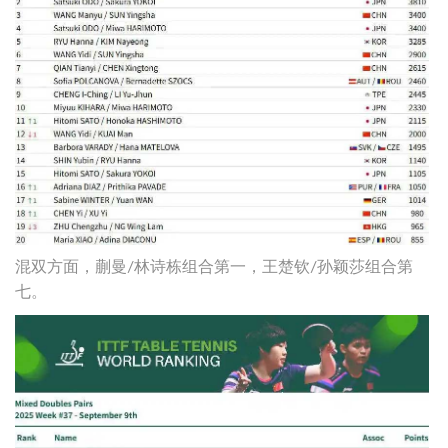
混双方面，蒯曼/林诗栋组合第一，王楚钦/孙颖莎组合第
七。