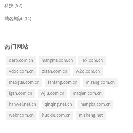
科技 (52)
域名知识 (34)
热门网站
oerp.com.cn
mangma.com.cn
ie9.com.cn
vdoc.com.cn
zizan.com.cn
w2o.com.cn
maogua.com.cn
fanfang.com.cn
mizang.com.cn
igzh.com.cn
wjiu.com.cn
maqian.com.cn
hanwei.net.cn
qinqing.net.cn
mangba.com.cn
webr.com.cn
huoxie.com.cn
misheng.net