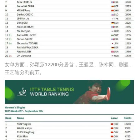
女单方面，孙颖莎12200分居首，王曼昱、陈幸同、蒯曼、
王艺迪分列前五。