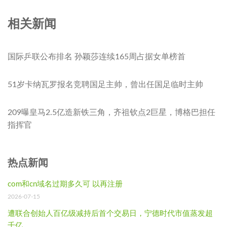
相关新闻
国际乒联公布排名 孙颖莎连续165周占据女单榜首
51岁卡纳瓦罗报名竞聘国足主帅，曾出任国足临时主帅
209曝皇马2.5亿造新铁三角，齐祖钦点2巨星，博格巴担任
指挥官
热点新闻
com和cn域名过期多久可 以再注册
2026-07-15
遭联合创始人百亿级减持后首个交易日，宁德时代市值蒸发超
千亿