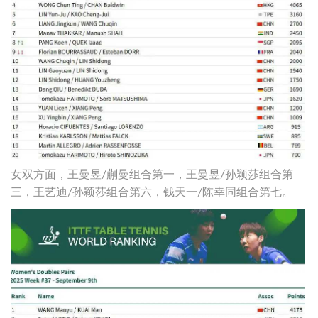
女双方面，王曼昱/蒯曼组合第一，王曼昱/孙颖莎组合第
三，王艺迪/孙颖莎组合第六，钱天一/陈幸同组合第七。